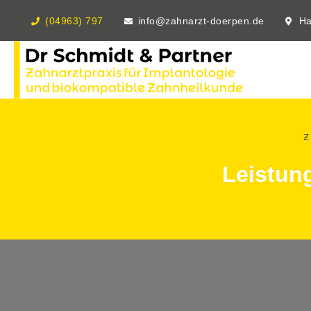
(04963) 797
info@zahnarzt-doerpen.de
Ha
Z
Leistun