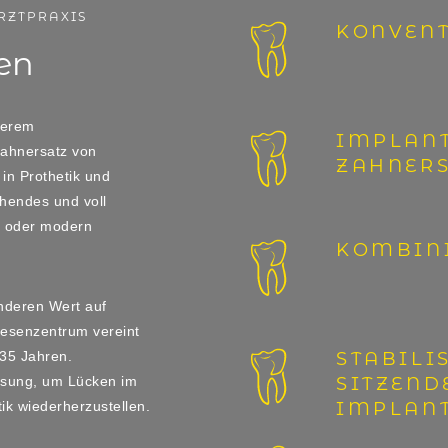
RZTPRAXIS
KONVENT
en
serem
IMPLANT
Zahnersatz von
ZAHNER
 in Prothetik und
ehendes und voll
e oder modern
KOMBINI
nderen Wert auf
hesenzentrum vereint
35 Jahren.
STABILI
Lösung, um Lücken im
SITZEND
ik wiederherzustellen.
IMPLAN