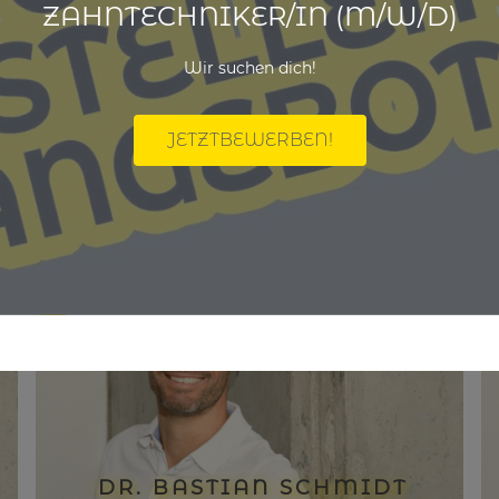
ZAHNTECHNIKER/IN (M/W/D)
Wir suchen dich!
JETZTBEWERBEN!
Ihre Zahnärzte
im Emsland
DR. BASTIAN SCHMIDT