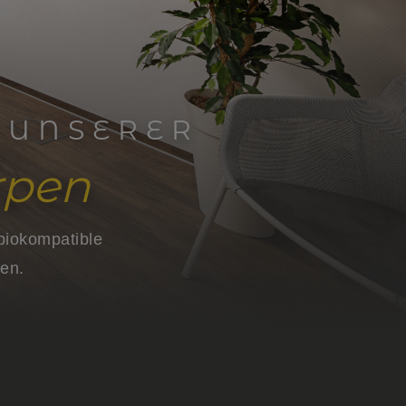
 UNSERER
rpen
 biokompatible
en.