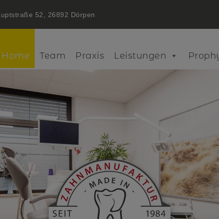
uptstraße 52, 26892 Dörpen
Home
Team
Praxis
Leistungen
Proph