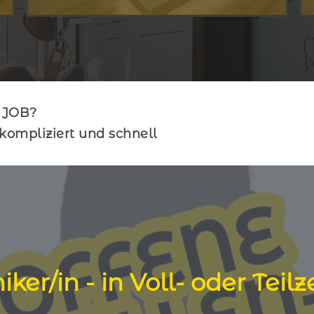
Vorsorge ist
Pr
 JOB?
kompliziert und schnell
Setzen Sie auf strahlende Ges
Vorbeugen ist besser als bohre
Prophylaxe in der Zahnpflege d
verdient. Besuchen Sie uns in de
entrum
ker/in - in Voll- oder Teilz