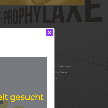
ophylaxe
undheit für Ihr Lächeln!
n! Sichern Sie sich mit unserer hochwertigen
en Schutz und die Pflege, die Ihr Lächeln
r Praxis für eine individuelle Betreuung!
eit gesucht