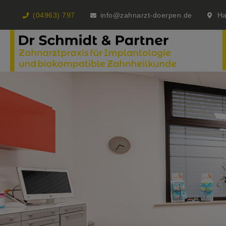
(04963) 797
info@zahnarzt-doerpen.de
Ha