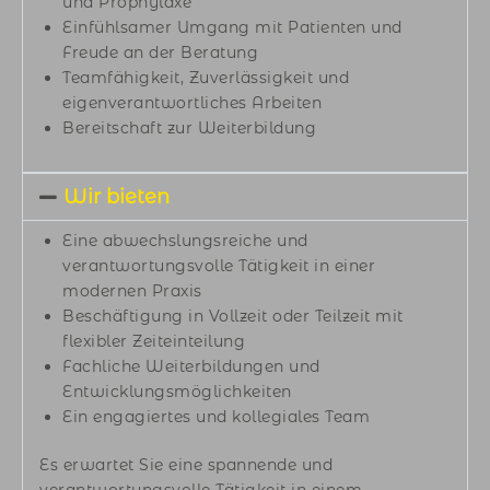
und Prophylaxe
Einfühlsamer Umgang mit Patienten und
Freude an der Beratung
Ihr Name *
Teamfähigkeit, Zuverlässigkeit und
eigenverantwortliches Arbeiten
Bereitschaft zur Weiterbildung
Ihre E-Mail Adresse
Ihre
Wir bieten
*
Telefonnummer
Eine abwechslungsreiche und
verantwortungsvolle Tätigkeit in einer
modernen Praxis
Beschäftigung in Vollzeit oder Teilzeit mit
Wie viele Jahre Berufserfahrung haben
flexibler Zeiteinteilung
Sie?
Fachliche Weiterbildungen und
Entwicklungsmöglichkeiten
Ein engagiertes und kollegiales Team
Es erwartet Sie eine spannende und
Haben Sie eine
Haben Sie