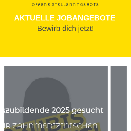
OFFENE STELLENANGEBOTE
AKTUELLE JOBANGEBOTE
Bewirb dich jetzt!
Sonstige Anmerkung (optional)
Lebenslauf oder weitere Unterlagen (PDF,
max. 5MB)
ZFA - in Voll- oder Teilzeit
gesucht
Einverständnis-Erklärung (Pflichtfeld)