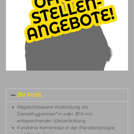
Wir freuen uns auf deine Bewerbung!
Für welche Stelle bewerben
Sie sich?
ZMP/DH Dentalhygieniker-in
ZFA / ZMV für unsere
Rezeption
ZFA Zahnmedizinische
Ihr Profil
Fachangestellte
Abgeschlossene Ausbildung als
Dentalhygieniker*in oder ZFA mit
ZT Zahntechniker-in
entsprechender Weiterbildung
Fundierte Kenntnisse in der Parodontologie